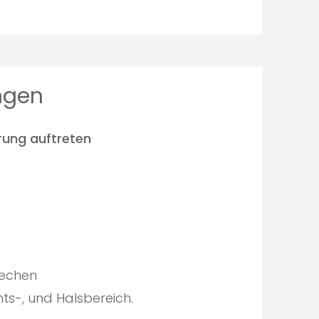
ungen
rung auftreten
rechen
s-, und Halsbereich.