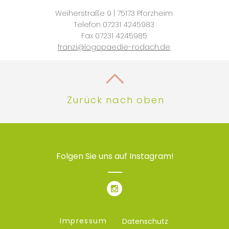
Weiherstraße 9 | 75173 Pforzhe
im
Telefon 07231 4245
983
Fax 07231 4245985
franzi@logopaedie-rodach.de
Zurück nach oben
Folgen Sie uns auf Instagram!
Impressum
Datenschutz