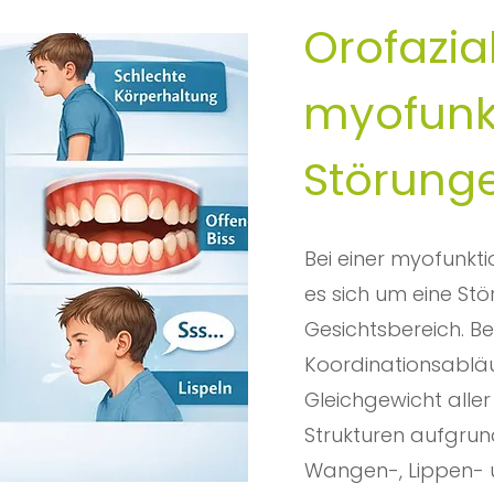
Orofazia
myofunkt
Störung
Bei einer myofunkti
es sich um eine St
Gesichtsbereich. B
Koordinationsablä
Gleichgewicht aller
Strukturen aufgrund
Wangen-, Lippen- 