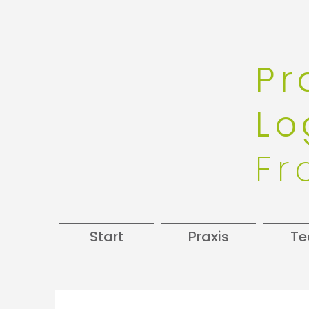
Pr
Lo
Fr
Start
Praxis
T