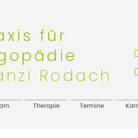
axis für
gopädie
anzi Rodach
eam
Therapie
Termine
Karr