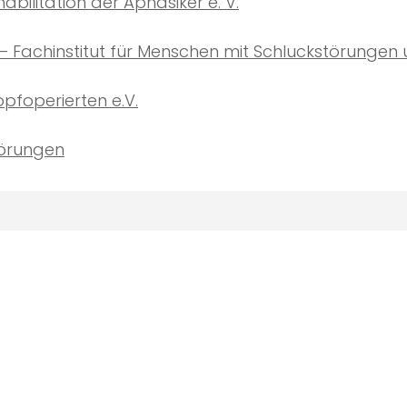
bilitation der Aphasiker e. V.
 Fachinstitut für Menschen mit Schluckstörungen 
foperierten e.V.
törungen