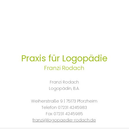
Praxis für Logopädie
Franzi Rodach
Franzi Rodach
Logopädin, B.A.
Weiherstraße 9 | 75173 Pforzhe
im
Telefon 07231 4245
983
Fax 07231 4245985
franzi@logopaedie-rodach.de