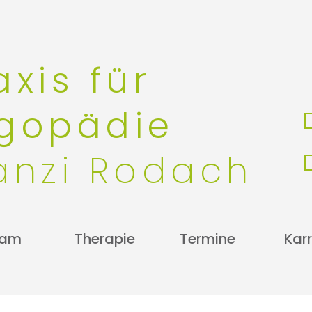
axis für
gopädie
anzi Rodach
eam
Therapie
Termine
Karr