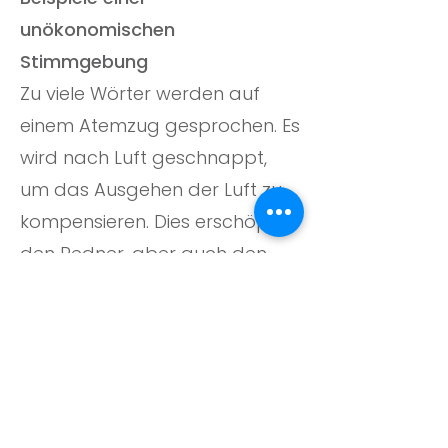
unökonomischen
Stimmgebung
Zu viele Wörter werden auf
einem Atemzug gesprochen. Es
wird nach Luft geschnappt,
um das Ausgehen der Luft zu
kompensieren. Dies erschöpft
den Redner, aber auch den
Zuhörern.
Nachlässige Artikulation
Gehauchte Wörter – unnötiger
Luftverlust beim Sprechen
Gepresste Stimmgebung um
Lautstärke zu erzeugen