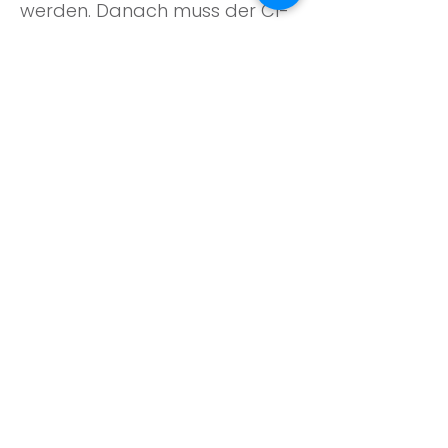
werden. Danach muss der CI-
Träger lernen, die neuen
Hörwahrnehmungen zu
interpretieren und mit dem
neuen Gerät umzugehen.
Hierbei helfen wir Ihnen gerne.
Taub geborene Kinder können
mit Hilfe des Implantats das
Hören und Sprechen erlernen.
Wir arbeiten eng zusammen
mit der implantierenden Klinik,
mit Pädagogen und